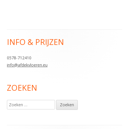
INFO & PRIJZEN
Hoofd
sidebar
0578-712410
info@afdekvloeren.eu
ZOEKEN
Zoeken
naar: