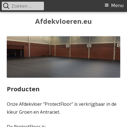
Zoeken
Primair
Menu
naar:
menu
Spring
Afdekvloeren.eu
naar
inhoud
Producten
Onze Afdekvloer "ProtectFloor" is verkrijgbaar in de
kleur Groen en Antraciet.
De ProtectFloor is: