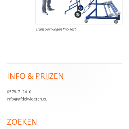
Transportwagen Pro-Tect
INFO & PRIJZEN
Hoofd
sidebar
0578-712410
info@afdekvloeren.eu
ZOEKEN