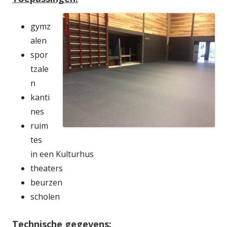
gymz
alen
spor
tzale
n
kanti
nes
ruim
tes
in een Kulturhus
theaters
beurzen
scholen
Technische gegevens: