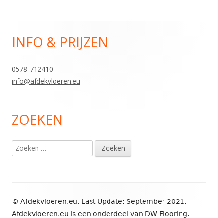
INFO & PRIJZEN
Hoofd
sidebar
0578-712410
info@afdekvloeren.eu
ZOEKEN
Zoeken
naar:
Footer
© Afdekvloeren.eu. Last Update: September 2021.
inhoud
Afdekvloeren.eu is een onderdeel van DW Flooring
.