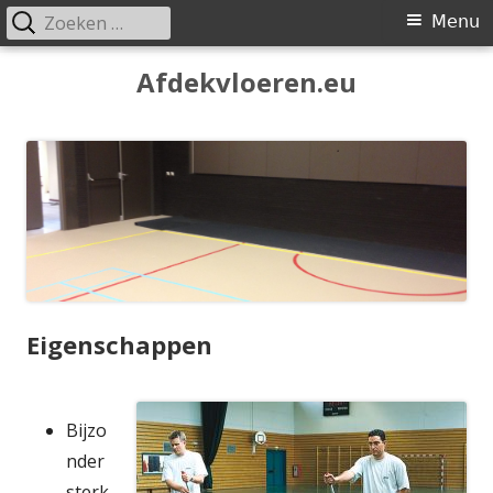
Zoeken
Primair
Menu
naar:
menu
Spring
Afdekvloeren.eu
naar
inhoud
Eigenschappen
Bijzo
nder
sterk