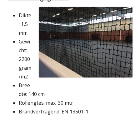
Dikte
: 1,5
mm
Gewi
cht:
2200
gram
/m2
Bree
dte: 140 cm
Rollengtes: max. 30 mtr
Brandvertragend: EN 13501-1